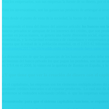
Para los empresarios, son sus empresas la fuente de su dinero, por el 
Para los inversionistas, son las ganancias producto de arriesgar al inve
Pero desde el punto de vista de la sociedad, la fuente de dinero son: 
Resumiendo el tema del dinero del anterior artículo:
los bancos son l
bancos privados se apropian de los intereses del crédito, que son prod
quedan en pocas manos, se genera una fuerte distorsión social, expres
económicas, y la esclavitud económica de ciudadanos y empresarios p
riqueza que la mitad de la población mundial, en el 2.015 62 billonari
development/2017/jan/16/worlds-eight-richest-people-have-same-weal
La demostración de que las ganancias de los bancos privados debe ser 
accionistas del banco privado los que pagan las perdidas, son las arc
en USA en el 2008, lo vimos en la quiebra de Bankia en España, y lo
¿Y que tiene que ver la creación de dinero con el capi
En el capitalismo, las empresas son los elementos multiplicadores del 
mediante créditos bancarios o al exportar productos. Lo cual nos da 4
gobiernos se endeuden solicitando crédito, 4- que las empresas salgan a
Resumiendo: para que el sistema capitalista funcione, se requiere