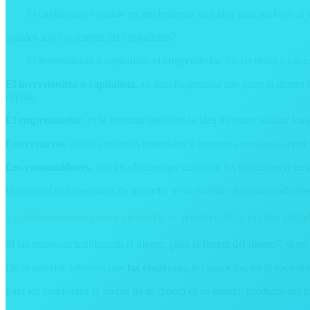
El capitalismo consiste en implementar una idea para multiplicar e
¿cuales son los actores del capitalismo?
El inversionista o capitalista, el emprendedor, los recursos y los
El inversionista o capitalista
, es aquella persona que pone el dinero in
capital.
El emprendedor,
es la persona que tiene la idea de como utilizar los r
Los recursos
, son los recursos materiales y humanos necesarios para 
Los consumidores
, son los clientes que compran los productos o ser
Hasta aquí todos estamos de acuerdo, y no estamos diciendo nada nu
Lo interesante viene cuando se profundiza en los detal
Si las empresas multiplican el dinero, ¿son la fuente del dinero?, sí no
De lo anterior sabemos que
las empresas,
los negocios, en la socieda
Para los empleados la fuente de su dinero es su sueldo, producto del tr