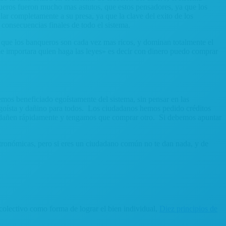
ueros fueron mucho mas astutos, que estos pensadores, ya que los
r completamente a su presa, ya que la clave del exito de los
consecuencias finales de todo el sistema.
d que los banqueros son cada vez mas ricos, y dominan totalmente el
me importara quien haga las leyes» es decir con dinero puedo comprar
mos beneficiado egoístamente del sistema, sin pensar en las
 egoísta y dañino para todos. Los ciudadanos hemos pedido créditos
e dañen rápidamente y tengamos que comprar otro. Si debemos apuntar
astronómicas, pero si eres un ciudadano común no te dan nada, y de
colectivo como forma de lograr el bien individual,
Diez principios de