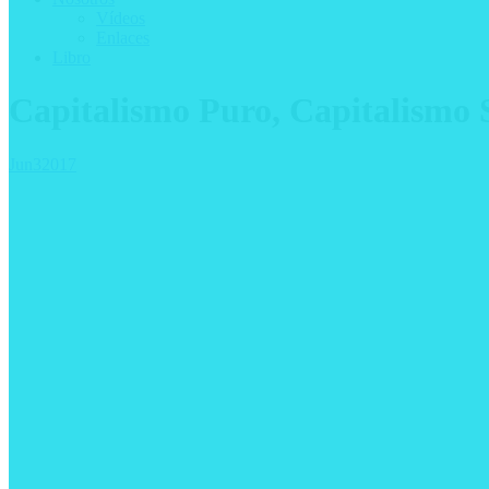
Vídeos
Enlaces
Libro
Capitalismo Puro, Capitalismo 
Jun
3
2017