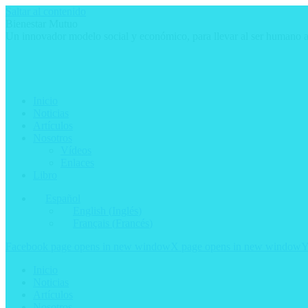
Saltar al contenido
Bienestar Mutuo
Un innovador modelo social y económico, para llevar al ser humano a 
Inicio
Noticias
Artículos
Nosotros
Vídeos
Enlaces
Libro
Español
English
(
Inglés
)
Français
(
Francés
)
Facebook page opens in new window
X page opens in new window
Y
Inicio
Noticias
Artículos
Nosotros