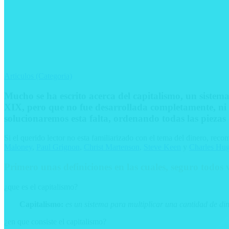
Articulos (Categoria)
Mucho se ha escrito acerca del capitalismo, un sistem
XIX, pero que no fue desarrollada completamente, ni 
solucionaremos esta falta, ordenando todas las piezas
Si el querido lector no esta familiarizado con el tema del dinero, r
Maloney
,
Paul Grignon
,
Christ Martenson
,
Steve Keen
y
Charles Hu
Primero unas definiciones en las cuales, seguro todos
¿que es el capitalismo?
Capitalismo:
es un sistema para multiplicar una cantidad de diner
¿en que consiste el capitalismo?