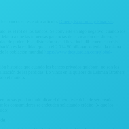
 los bancos en este otro articulo:
Dinero, Economía y Finanzas
.
alo, es el rol de los bancos. Se convierte en algo negativo, cuando los
 debido a que las inmensas ganancias de la creación del dinero, se
ad de poder. Esta distorsión social lleva ineludiblemente a crisis
ión es la realidad que en el 2.014 80 billonarios tenían la misma
d de la población mundial
https://www.theguardian.com/global-
ción historica que cuando los bancos privados quiebran, no son los
ialización de las perdidas. Lo vinos en la quiebra de Lehman Brothers
todo el mundo.
 empresas puedan multiplicar el dinero, este debe de ser creado
ue los consumidores se endeuden solicitando crédito, 3- que los
rido).
uda
.