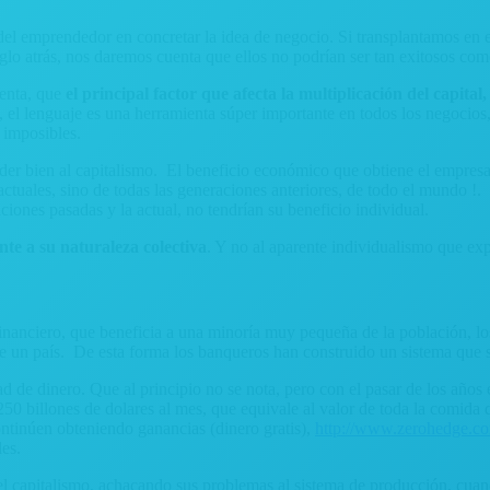
ad del emprendedor en concretar la idea de negocio. Si transplantamos en 
glo atrás, nos daremos cuenta que ellos no podrían ser tan exitosos como
uenta, que
el principal factor que afecta la multiplicación del capital,
 el lenguaje es una herramienta súper importante en todos los negocios, 
 imposibles.
er bien al capitalismo. El beneficio económico que obtiene el empresari
actuales, sino de todas las generaciones anteriores, de todo el mundo !. 
aciones pasadas y la actual, no tendrían su beneficio individual.
nte a su naturaleza colectiva
. Y no al aparente individualismo que exp
financiero, que beneficia a una minoría muy pequeña de la población, lo
e un país. De esta forma los banqueros han construido un sistema que s
ad de dinero. Que al principio no se nota, pero con el pasar de los años
250 billones de dolares al mes, que equivale al valor de toda la comid
ontinúen obteniendo ganancias (dinero gratis),
http://www.zerohedge.co
les.
apitalismo, achacando sus problemas al sistema de producción, cuando l