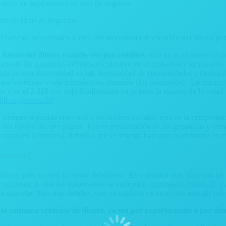
trabajo de implementar su idea de negocio.
rtir en ideas de negocios.
los bancos. más detalles acerca del mecanismo de creación del dinero por
a fuente del dinero cuando otorgan
créditos
, esto no es ni bueno ni m
ucto de las ganancias del trabajo colectivo de empresarios y empleados,
ada en una desigualdad social, desigualdad de oportunidades y desiguald
ara beneficiar a una minoría muy pequeña (los banqueros). La comprobac
os y en el 2.016 con solo 8 billonarios ya se tiene la riqueza de la mita
th-as-poorest-50
.
siempre repartida entre todos los actores sociales, esta en la comproba
as del Estado las que pagan. Eso es privatización de las ganancias y soc
 vimos en Venezuela, debido a que el sistema bancario es el mismo en 
talismo?
dinero, pero no son la fuente del dinero. Esto implica que, para que las
 opciones: 1- que los empresarios se endeuden solicitando crédito, 2- q
 exportar. (hay mas detalles, que ya explicamos en el otro articulo refe
 la continua creación de dinero, ya sea por exportaciones o por de