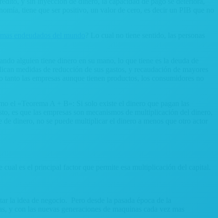
dito, y sin inyección de dinero, la capacidad de pago se deteriora,
nomía, tiene que ser positivo, un valor de cero, es decir un PIB que no
mas endeudados del mundo
? Lo cual no tiene sentido, las personas
cuando alguien tiene dinero en su mano, lo que tiene es la deuda de
plican medidas de reducción de sus gastos, y recaudación de mayores
 lo tanto las empresas aunque tienen productos, los consumidores no
mo el «Teorema A + B»: Si solo existe el dinero que pagan las
sto, es que las empresas son mecanismos de multiplicación del dinero,
te de dinero, no se puede multiplicar el dinero a menos que otro actor
cual es el principal factor que permite esa multiplicación del capital.
ar la idea de negocio. Pero desde la pasada época de la
uinas, y con las nuevas generaciones de maquinas cada vez mas