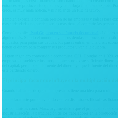
Por lo tanto, las crisis financieras son cuando el dinero creado como
entonces se producen las quiebras, y la burbuja financiera explota. Po
crece, es muy mala noticia, y ni hablar de un PIB negativo.
También explica la continua presión de las empresas y países para expo
mas endeudadas no pueden ser las mas ricas, al contrario las personas
Como lo explica
Paul Grignon en su afamado documental
, el dinero 
alguien más. Si todo el mundo pagara sus deudas, entonces no existir
impuestos para pagar sus deudas, los países entran en una crisis econ
tienen el dinero para comprar sus productos y van a la quiebra.
El gran ingeniero convertido a economista, C.H. Douglas en 1.920. en
empresas en sueldos e insumos, entonces no existe suficiente dinero p
del capital, pero no son la fuente del dinero, ya que la fuente del din
este perdiendo dinero.
El principal factor que influye en la multiplicación del
Cuando hablamos de que un empresario, tiene una idea para multiplicar e
Para aclarar este punto, evitando caer en discusiones filosóficas flota
Los comunistas como Marx, argumentaban que el principal factor son l
industrialización, la participación de los trabajadores en la producc
inteligentes, el trabajo humano requerido es cada vez menor.