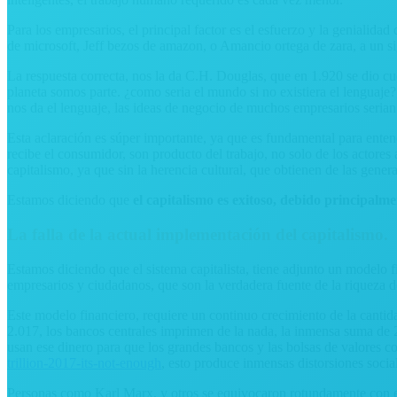
Para los empresarios, el principal factor es el esfuerzo y la genialid
de microsoft, Jeff bezos de amazon, o Amancio ortega de zara, a un si
La respuesta correcta, nos la da C.H. Douglas, que en 1.920 se dio c
planeta somos parte. ¿como seria el mundo si no existiera el lenguaje?,
nos da el lenguaje, las ideas de negocio de muchos empresarios serian
Esta aclaración es súper importante, ya que es fundamental para entend
recibe el consumidor, son producto del trabajo, no solo de los actores 
capitalismo, ya que sin la herencia cultural, que obtienen de las gener
Estamos diciendo que
el capitalismo es exitoso, debido principalme
La falla de la actual implementación del capitalismo.
Estamos diciendo que el sistema capitalista, tiene adjunto un modelo 
empresarios y ciudadanos, que son la verdadera fuente de la riqueza d
Este modelo financiero, requiere un continuo crecimiento de la cantid
2.017, los bancos centrales imprimen de la nada, la inmensa suma de 
usan ese dinero para que los grandes bancos y las bolsas de valores c
trillion-2017-its-not-enough
, esto produce inmensas distorsiones socia
Personas como Karl Marx, y otros se equivocaron rotundamente con el c