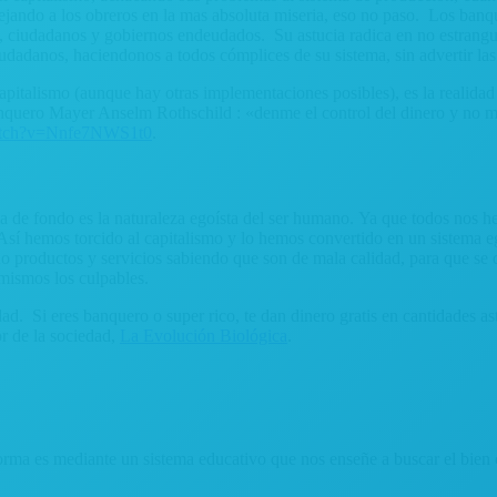
ejando a los obreros en la mas absoluta miseria, eso no paso. Los banq
, ciudadanos y gobiernos endeudados. Su astucia radica en no estrangula
dadanos, haciendonos a todos cómplices de su sistema, sin advertir las 
apitalismo (aunque hay otras implementaciones posibles), es la realida
banquero Mayer Anselm Rothschild : «denme el control del dinero y no 
watch?v=Nnfe7NWS1t0
.
 de fondo es la naturaleza egoísta del ser humano. Ya que todos nos he
, Así hemos torcido al capitalismo y lo hemos convertido en un sistema
o productos y servicios sabiendo que son de mala calidad, para que s
 mismos los culpables.
dad. Si eres banquero o super rico, te dan dinero gratis en cantidades 
or de la sociedad,
La Evolución Biológica
.
orma es mediante un sistema educativo que nos enseñe a buscar el bien 