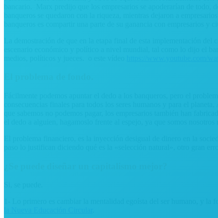
bancario. Marx predijo que los empresarios se apoderarían de todo, d
banqueros se quedaron con la riqueza, mientras dejaron a empresarios
banqueros es compartir una parte de su ganancia con empresarios y ciu
La demostración de que en la etapa final de esta implementación del c
escenario económico y político a nivel mundial, tal como lo dijo el 
medios, políticos y jueces. o este vídeo
https://www.youtube.com/
El problema de fondo.
Fácilmente podemos apuntar el dedo a los banqueros, pero el problema
consecuencias finales para todos los seres humanos y para el planeta
que sabemos no podemos pagar, los empresarios también han fabricad
el dedo a alguien, hagamoslo frente al espejo, ya que somos nosotros
El problema financiero, es la inyección desigual de dinero en la socie
paso lo justifican diciendo qué es la «selección natural», otro gran err
¿Se puede diseñar un capitalismo mejor?
Si, se puede.
1- Lo primero es cambiar la mentalidad egoísta del ser humano, y la f
la Nueva Educación Circular
.