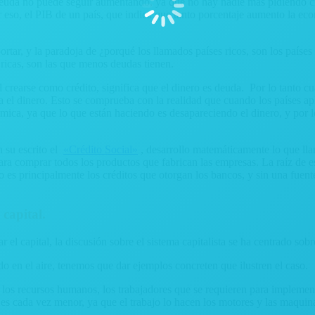
 deuda no puede seguir aumentando, ya que no hay nadie mas pidiendo cré
r eso, el PIB de un país, que indica que tanto porcentaje aumento la eco
rtar, y la paradoja de ¿porqué los llamados países ricos, son los países
 ricas, son las que menos deudas tienen.
al crearse como crédito, significa que el dinero es deuda. Por lo tanto 
ía el dinero. Esto se comprueba con la realidad que cuando los países a
ómica, ya que lo que están haciendo es desapareciendo el dinero, y por
 su escrito el
«Crédito Social»
, desarrollo matemáticamente lo que lla
ara comprar todos los productos que fabrican las empresas. La raíz de e
ero es principalmente los créditos que otorgan los bancos, y sin una fuen
 capital.
l capital, la discusión sobre el sistema capitalista se ha centrado sobre 
ndo en el aire, tenemos que dar ejemplos concreten que ilustren el caso.
os recursos humanos, los trabajadores que se requieren para implement
ión es cada vez menor, ya que el trabajo lo hacen los motores y las maq