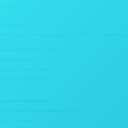
l capital.
 consumidores.
icial, el capital que se va a multiplicar. Este inversionista tiene la opo
ecursos para multiplicar el capital.
implementar la idea.
vicios que ofrece el emprendedor.
evo, ni nada que no sepamos.
les.
¿de donde viene el dinero?
.
d
son elementos que multiplican el dinero.
abajo que realiza.