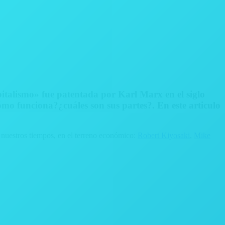
pitalismo» fue patentada por Karl Marx en el siglo
mo funciona?¿cuáles son sus partes?. En este articulo
 nuestros tiempos, en el terreno económico:
Robert Kiyosaki
,
Mike