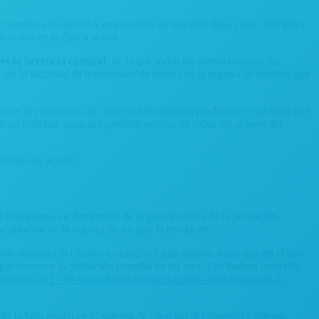
el tiempo a los grandes empresarios de nuestros días, como Bill gates
 lo son en la época actual.
 es la herencia cultural
, de la que todos los seres humanos del
sin la facilidad de transmisión de ideas con la riqueza de detalles que
o y el capitalista, así como el beneficio en productos y servicios que
Esta realidad, mata la expresión egoísta de todos los actores del
resan sus actores.
s banqueros, en detrimento de la gran mayoría de la población,
e apodera de la riqueza de los que la producen.
 este aumento del dinero es cada vez mas grande, hasta que en el año
a que consume la población mundial en un mes. Los bancos centrales
m/news/2017-05-06/problem-emerges-central-banks-injected-1-
a falla estaba en el sistema de creación del dinero, el sistema